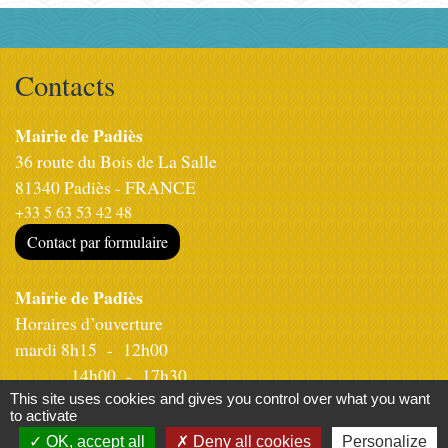
Contacts
Mairie de Padiès
36 route du Bois de La Salle
81340 Padiès - FRANCE
+33 5 63 53 42 48
Contact par formulaire
Mairie de Padiès
Horaires d’ouverture
mardi 8h15 - 12h00
14h00 - 17h30
Jeudi 8h15 - 12h00
This site uses cookies and gives you control over what you want
to activate
OK, accept all
Deny all cookies
Personalize