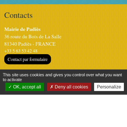
Contacts
Mairie de Padiès
36 route du Bois de La Salle
81340 Padiès - FRANCE
+33 5 63 53 42 48
Contact par formulaire
Mairie de Padiès
This site uses cookies and gives you control over what you want
to activate
Horaires d’ouverture
OK, accept all
Deny all cookies
Personalize
mardi 8h15 - 12h00
14h00 - 17h30
Jeudi 8h15 - 12h00
Liens