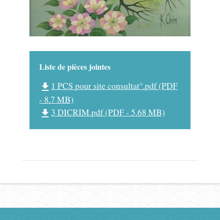
Liste de pièces jointes
1 PCS pour site consultat°.pdf (PDF
file_download
- 8.7 MB)
3 DICRIM.pdf (PDF - 5.68 MB)
file_download