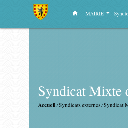
home
MAIRIE
Syndic
Syndicat Mixte
Accueil
Syndicats externes
Syndicat 
/
/