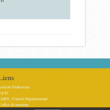
Liens
micale Padiessoise
Val 81
TARN . Conseil Départemental
’office de tourisme