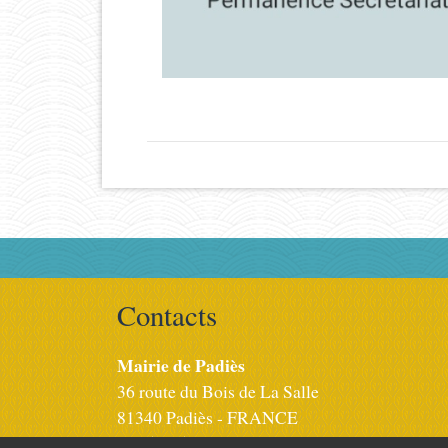
Contacts
Mairie de Padiès
36 route du Bois de La Salle
81340 Padiès - FRANCE
+33 5 63 53 42 48