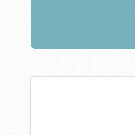
SMAEP Syndicat Mixte d'Alimentation e
Pôle d'Activité Val81
Route d'Albi 81340 Valence d'Albigeois
Tel: 05 63 53 49 02
Fax 05 63 53 49 03
Permanence Secrétariat: lundi mardi jeu