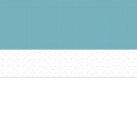
n Eau Potable de Valence-Valderiès
di vendredi: 8h-12h et 13h-17h